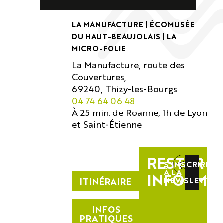
LA MANUFACTURE | ÉCOMUSÉE
DU HAUT-BEAUJOLAIS | LA
MICRO-FOLIE
La Manufacture, route des
Couvertures,
69240, Thizy-les-Bourgs
04 74 64 06 48
À 25 min. de Roanne, 1h de Lyon
et Saint-Étienne
RESTER
S'INSCRIRE
À LA
INFORMÉ
ITINÉRAIRE
NEWSLETTER
INFOS
PRATIQUES