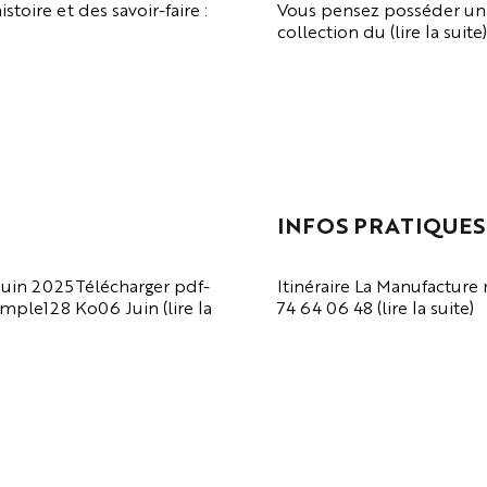
toire et des savoir-faire :
Vous pensez posséder un o
collection du (lire la suite)
VOIR LA PAGE
INFOS PRATIQUES
uin 2025Télécharger pdf-
Itinéraire La Manufacture
ple128 Ko06 Juin (lire la
74 64 06 48 (lire la suite)
VOIR LA PAGE