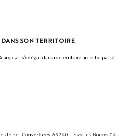
 DANS SON TERRITOIRE
ujolais s’intègre dans un territoire au riche passé
 route des Couvertures, 69240, Thizy-les-Bourgs 04