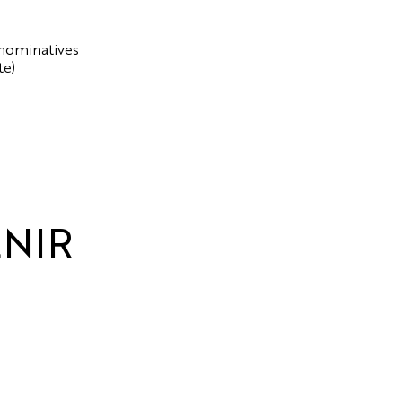
 nominatives
te)
NIR